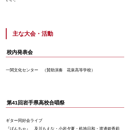
主な大会・活動
校内発表会
一関文化センター （賛助演奏 花泉高等学校）
第41回岩手県高校合唱祭
ギター同好会ライブ
『ぱんちゃ』 及川もえな・小岩夕夏・机地日和・渡邊姫香莉