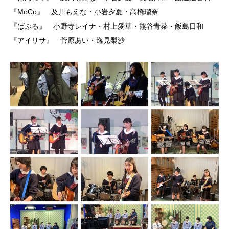
『MoCo』 及川もえな・小岩夕夏・高橋瑠奈
『ばぶる』 小野寺レイナ・村上愛華・熊谷青菜・飯島日和
『アイリサ』 菅原あい・逸見梨沙