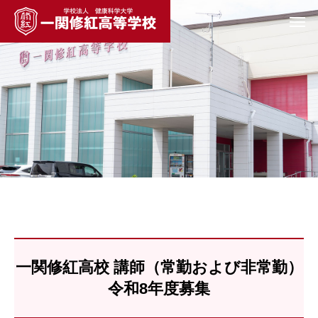
一関修紅高校 講師（常勤および非常勤）
令和8年度募集